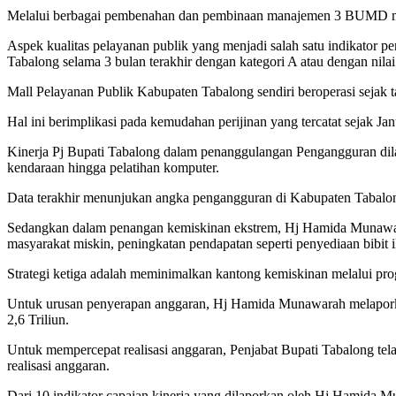
Melalui berbagai pembenahan dan pembinaan manajemen 3 BUMD mil
Aspek kualitas pelayanan publik yang menjadi salah satu indikator 
Tabalong selama 3 bulan terakhir dengan kategori A atau dengan nilai
Mall Pelayanan Publik Kabupaten Tabalong sendiri beroperasi sejak t
Hal ini berimplikasi pada kemudahan perijinan yang tercatat sejak Ja
Kinerja Pj Bupati Tabalong dalam penanggulangan Pengangguran dilak
kendaraan hingga pelatihan komputer.
Data terakhir menunjukan angka pengangguran di Kabupaten Tabalong 
Sedangkan dalam penangan kemiskinan ekstrem, Hj Hamida Munawara
masyarakat miskin, peningkatan pendapatan seperti penyediaan bibit
Strategi ketiga adalah meminimalkan kantong kemiskinan melalui pr
Untuk urusan penyerapan anggaran, Hj Hamida Munawarah melaporka
2,6 Triliun.
Untuk mempercepat realisasi anggaran, Penjabat Bupati Tabalong t
realisasi anggaran.
Dari 10 indikator capaian kinerja yang dilaporkan oleh Hj Hamida M