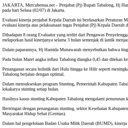
JAKARTA, Mercubenua.net – Penjabat (Pj) Bupati Tabalong, Hj Ham
pada hari Selasa (02/07) di Jakarta.
Evaluasi kinerja penjabat Kepala Daerah ini berdasarkan Peraturan
evaluasi kinerja atas pelaksanaan tugas Penjabat (Pj) Kepala Daerah d
Dihadapan 8 orang Evaluator yang terdiri dari Pengawas Penyelen
melaporkan hasil kinerjanya selama 3 bulan semenjak di lantik menja
Dalam paparannya, Hj Hamida Munawarah menyebutkan bahwa tingkat 
Pada bulan Maret angka inflasi Tabalong diangka 0,45 dan ditekan ke
Penanganan secara holistik dari Hulu hingga ke Hilir seperti mening
Tabalong berjalan dengan optimal.
Dalam mensukseskan program Stunting, Pemerintah Kabupaten Tab
lokakarya stunting setiap bulan.
Hasilnya kasus stunting Kabupaten Tabalong mengalami penurunan k
Beriringan dengan penanganan stunting, sektor Kesehatan Kabupaten Ta
Masyarakat Hidup Sehat (Germas).
Dalam hal pengelolaan Badan Usaha Milik Daerah (BUMD), kinerja Pj