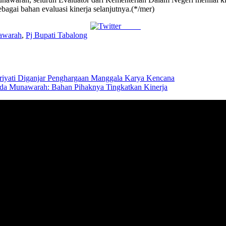
ebagai bahan evaluasi kinerja selanjutnya.(*/mer)
Tweet
awarah
,
Pj Bupati Tabalong
riyati Diganjar Penghargaan Manggala Karya Kencana
mida Munawarah: Bahan Pihaknya Tingkatkan Kinerja