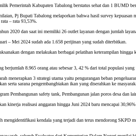
ik Pemerintah Kabupaten Tabalong berstatus sehat dan 1 BUMD bers
penilaian, Pj Bupati Tabalong melaporkan bahwa hasil survey kepuasan 
 rata – rata 93,53%.
ahun 2020 dan saat ini memiliki 26 outlet layanan dengan jumlah laya
nuari – Mei 2024 sudah ada 1.658 perijinan yang sudah diterbitkan.
sanakan dengan melakukan berbagai pelatihan keterampilan hingga ke d
berjumlah 8.965 orang atau sebesar 3, 42 % dari total populasi yang 
h menerapkan 3 strategi utama yaitu pengurangan beban pengeluaran
 ikan serta sarana pengembangbiakan ikan yang diserahkan ke masyarak
ogram Pembangunan safety tank, Pembangunan jalan poros desa dan lai
n kinerja realisasi anggaran hingga Juni 2024 baru mencapai 30,96
elah mengidentifikasi kendala yang terjadi dan terus mendorong SK
unawarah, seluruh Evaluator dari Kementerian Dalam Negeri menilai ki