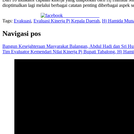
dioptimalkan lagi melalui berbagai catatan penting diberbagai aspek s
Share on Facebook
Tags:
Evakuasi
,
Evaluasi Kinerja Pj Kepala Daerah
,
Hj Hamida Mun
Navigasi pos
Bangun Kesejahteraan Masyarakat Balangan, Abdul Hadi dan Sri Hu
Tim Evaluator Kemendari Nilai Kinerja Pj Bupati Tabalong, Hj Ha