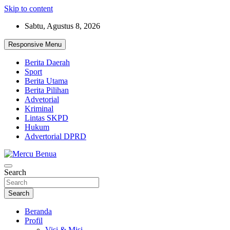
Skip to content
Sabtu, Agustus 8, 2026
Responsive Menu
Berita Daerah
Sport
Berita Utama
Berita Pilihan
Advetorial
Kriminal
Lintas SKPD
Hukum
Advertorial DPRD
Suara Masyarakat Bawah
Search
Mercu Benua
Search
Beranda
Profil
Visi & Misi