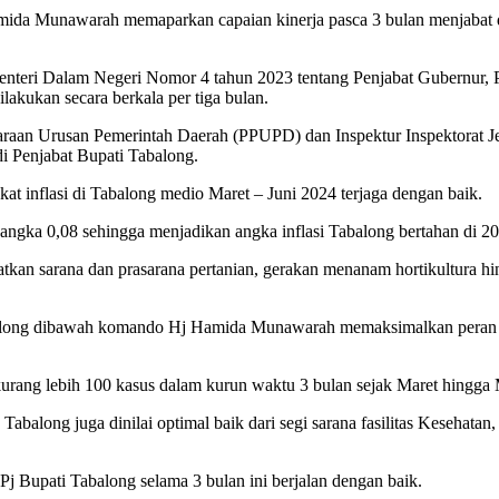
ida Munawarah memaparkan capaian kinerja pasca 3 bulan menjabat 
 Menteri Dalam Negeri Nomor 4 tahun 2023 tentang Penjabat Gubernur,
ilakukan secara berkala per tiga bulan.
ggaraan Urusan Pemerintah Daerah (PPUPD) dan Inspektur Inspektorat
di Penjabat Bupati Tabalong.
inflasi di Tabalong medio Maret – Juni 2024 terjaga dengan baik.
angka 0,08 sehingga menjadikan angka inflasi Tabalong bertahan di 20 
katkan sarana dan prasarana pertanian, gerakan menanam hortikultura h
along dibawah komando Hj Hamida Munawarah memaksimalkan peran T
urang lebih 100 kasus dalam kurun waktu 3 bulan sejak Maret hingga 
balong juga dinilai optimal baik dari segi sarana fasilitas Kesehatan,
 Bupati Tabalong selama 3 bulan ini berjalan dengan baik.