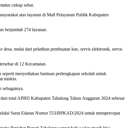
tatus cukup sehat.
masyarakat atas layanan di Mall Pelayanan Publik Kabupaten
nan berjumlah 274 layanan.
esa, mulai dari pelatihan pembuatan kue, servis elektronik, servis
tersebar di 12 Kecamatan.
 seperti menyediakan bantuan perlengkapan sekolah untuk
at miskin.
n sebagainya.
% dari total APBD Kabupaten Tabalong Tahun Anggaran 2024 sebesar
PD melalui Surat Edaran Nomor 553/BPKAD/2024 untuk mempercepat
nerja Penjabat Bupati Tabalong sangat baik walau masih bisa