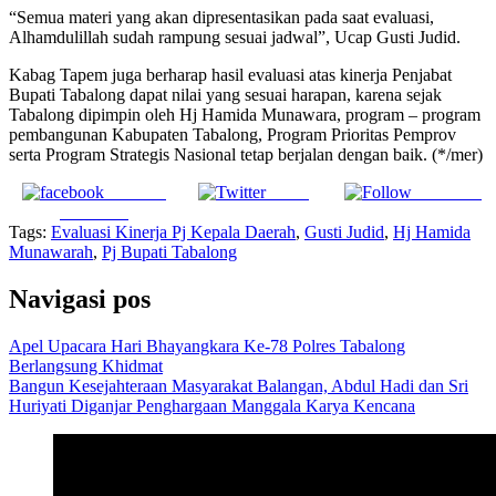
“Semua materi yang akan dipresentasikan pada saat evaluasi,
Alhamdulillah sudah rampung sesuai jadwal”, Ucap Gusti Judid.
Kabag Tapem juga berharap hasil evaluasi atas kinerja Penjabat
Bupati Tabalong dapat nilai yang sesuai harapan, karena sejak
Tabalong dipimpin oleh Hj Hamida Munawara, program – program
pembangunan Kabupaten Tabalong, Program Prioritas Pemprov
serta Program Strategis Nasional tetap berjalan dengan baik. (*/mer)
Share on
Tweet
Follow us
Facebook
Tags:
Evaluasi Kinerja Pj Kepala Daerah
,
Gusti Judid
,
Hj Hamida
Munawarah
,
Pj Bupati Tabalong
Navigasi pos
Apel Upacara Hari Bhayangkara Ke-78 Polres Tabalong
Berlangsung Khidmat
Bangun Kesejahteraan Masyarakat Balangan, Abdul Hadi dan Sri
Huriyati Diganjar Penghargaan Manggala Karya Kencana