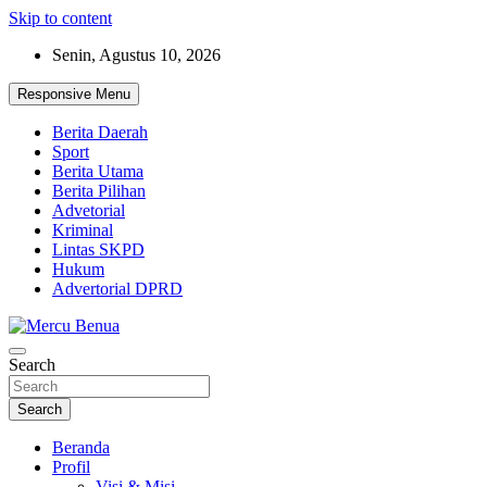
Skip to content
Senin, Agustus 10, 2026
Responsive Menu
Berita Daerah
Sport
Berita Utama
Berita Pilihan
Advetorial
Kriminal
Lintas SKPD
Hukum
Advertorial DPRD
Suara Masyarakat Bawah
Search
Mercu Benua
Search
Beranda
Profil
Visi & Misi