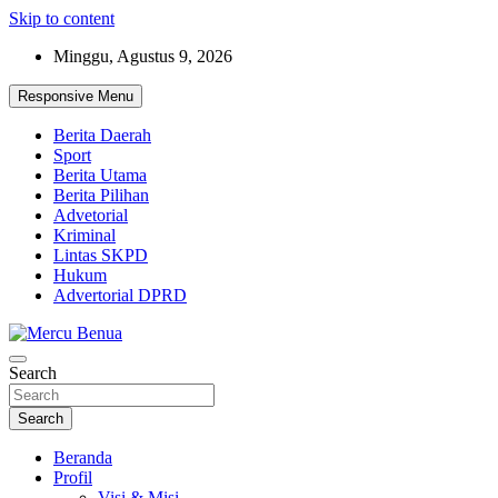
Skip to content
Minggu, Agustus 9, 2026
Responsive Menu
Berita Daerah
Sport
Berita Utama
Berita Pilihan
Advetorial
Kriminal
Lintas SKPD
Hukum
Advertorial DPRD
Suara Masyarakat Bawah
Search
Mercu Benua
Search
Beranda
Profil
Visi & Misi