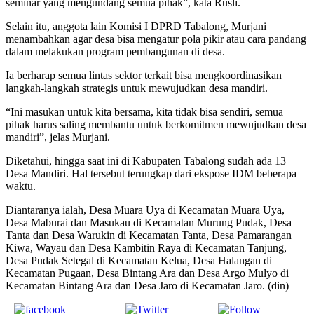
seminar yang mengundang semua pihak”, kata Rusli.
Selain itu, anggota lain Komisi I DPRD Tabalong, Murjani
menambahkan agar desa bisa mengatur pola pikir atau cara pandang
dalam melakukan program pembangunan di desa.
Ia berharap semua lintas sektor terkait bisa mengkoordinasikan
langkah-langkah strategis untuk mewujudkan desa mandiri.
“Ini masukan untuk kita bersama, kita tidak bisa sendiri, semua
pihak harus saling membantu untuk berkomitmen mewujudkan desa
mandiri”, jelas Murjani.
Diketahui, hingga saat ini di Kabupaten Tabalong sudah ada 13
Desa Mandiri. Hal tersebut terungkap dari ekspose IDM beberapa
waktu.
Diantaranya ialah, Desa Muara Uya di Kecamatan Muara Uya,
Desa Maburai dan Masukau di Kecamatan Murung Pudak, Desa
Tanta dan Desa Warukin di Kecamatan Tanta, Desa Pamarangan
Kiwa, Wayau dan Desa Kambitin Raya di Kecamatan Tanjung,
Desa Pudak Setegal di Kecamatan Kelua, Desa Halangan di
Kecamatan Pugaan, Desa Bintang Ara dan Desa Argo Mulyo di
Kecamatan Bintang Ara dan Desa Jaro di Kecamatan Jaro. (din)
Share on
Tweet
Follow us