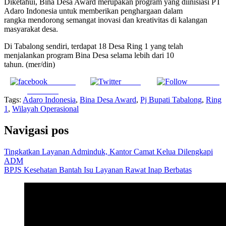
Diketahui, Bina Desa Award merupakan program yang diinisiasi PT
Adaro Indonesia untuk memberikan penghargaan dalam
rangka mendorong semangat inovasi dan kreativitas di kalangan
masyarakat desa.
Di Tabalong sendiri, terdapat 18 Desa Ring 1 yang telah
menjalankan program Bina Desa selama lebih dari 10
tahun. (mer/din)
Share on
Tweet
Follow us
Facebook
Tags:
Adaro Indonesia
,
Bina Desa Award
,
Pj Bupati Tabalong
,
Ring
1
,
Wilayah Operasional
Navigasi pos
Tingkatkan Layanan Adminduk, Kantor Camat Kelua Dilengkapi
ADM
BPJS Kesehatan Bantah Isu Layanan Rawat Inap Berbatas