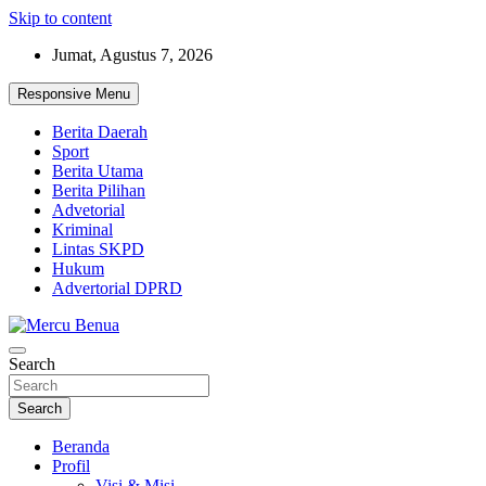
Skip to content
Jumat, Agustus 7, 2026
Responsive Menu
Berita Daerah
Sport
Berita Utama
Berita Pilihan
Advetorial
Kriminal
Lintas SKPD
Hukum
Advertorial DPRD
Suara Masyarakat Bawah
Search
Mercu Benua
Search
Beranda
Profil
Visi & Misi