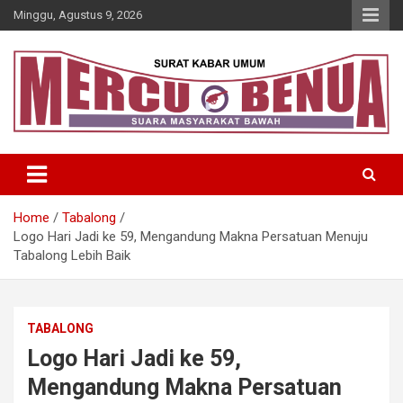
Skip
Minggu, Agustus 9, 2026
to
content
Suara Masyarakat Bawah
Mercu Benua
Home
Tabalong
Logo Hari Jadi ke 59, Mengandung Makna Persatuan Menuju
Tabalong Lebih Baik
TABALONG
Logo Hari Jadi ke 59,
Mengandung Makna Persatuan