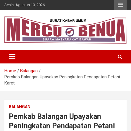
Skip
Senin, Agustus 10, 2026
to
content
Suara Masyarakat Bawah
Mercu Benua
Home
Balangan
Pemkab Balangan Upayakan Peningkatan Pendapatan Petani
Karet
BALANGAN
Pemkab Balangan Upayakan
Peningkatan Pendapatan Petani