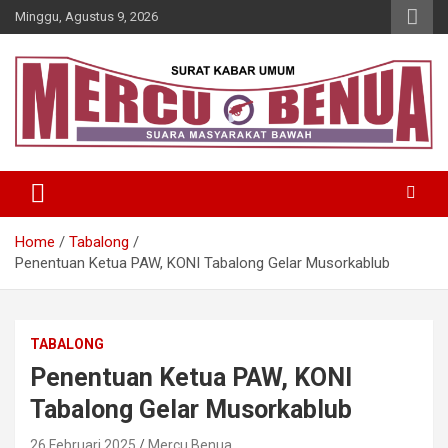
Skip
Minggu, Agustus 9, 2026
to
content
Suara Masyarakat Bawah
Mercu Benua
Home
Tabalong
Penentuan Ketua PAW, KONI Tabalong Gelar Musorkablub
TABALONG
Penentuan Ketua PAW, KONI
Tabalong Gelar Musorkablub
26 Februari 2025
Mercu Benua