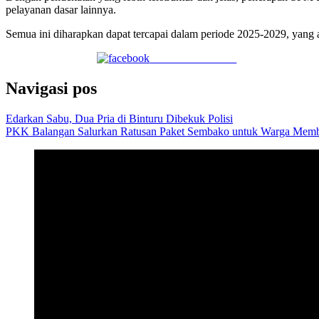
pelayanan dasar lainnya.
Semua ini diharapkan dapat tercapai dalam periode 2025-2029, yang
Share on Facebook
Navigasi pos
Edarkan Sabu, Dua Pria di Binturu Dibekuk Polisi
PKK Balangan Salurkan Ratusan Paket Sembako untuk Warga Mem