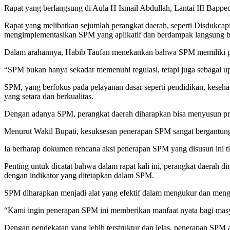
Rapat yang berlangsung di Aula H Ismail Abdullah, Lantai III Bappe
Rapat yang melibatkan sejumlah perangkat daerah, seperti Disdukca
mengimplementasikan SPM yang aplikatif dan berdampak langsung b
Dalam arahannya, Habib Taufan menekankan bahwa SPM memiliki per
“SPM bukan hanya sekadar memenuhi regulasi, tetapi juga sebagai u
SPM, yang berfokus pada pelayanan dasar seperti pendidikan, kesehat
yang setara dan berkualitas.
Dengan adanya SPM, perangkat daerah diharapkan bisa menyusun prog
Menurut Wakil Bupati, kesuksesan penerapan SPM sangat bergantung 
Ia berharap dokumen rencana aksi penerapan SPM yang disusun ini tid
Penting untuk dicatat bahwa dalam rapat kali ini, perangkat daerah d
dengan indikator yang ditetapkan dalam SPM.
SPM diharapkan menjadi alat yang efektif dalam mengukur dan mengev
“Kami ingin penerapan SPM ini memberikan manfaat nyata bagi masyar
Dengan pendekatan yang lebih terstruktur dan jelas, penerapan SPM a