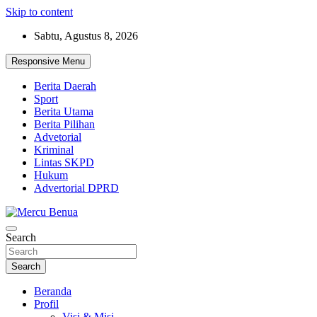
Skip to content
Sabtu, Agustus 8, 2026
Responsive Menu
Berita Daerah
Sport
Berita Utama
Berita Pilihan
Advetorial
Kriminal
Lintas SKPD
Hukum
Advertorial DPRD
Suara Masyarakat Bawah
Search
Mercu Benua
Search
Beranda
Profil
Visi & Misi