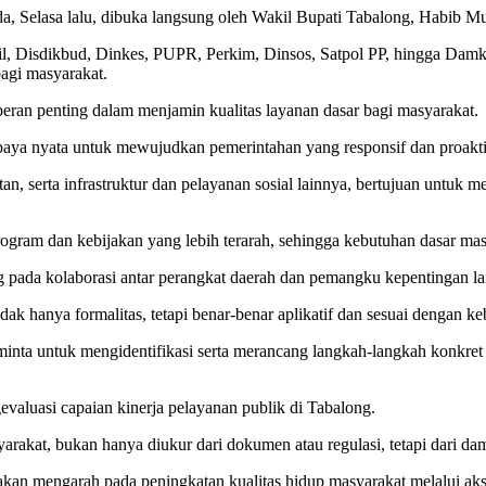
da, Selasa lalu, dibuka langsung oleh Wakil Bupati Tabalong, Habib 
pil, Disdikbud, Dinkes, PUPR, Perkim, Dinsos, Satpol PP, hingga Dam
agi masyarakat.
an penting dalam menjamin kualitas layanan dasar bagi masyarakat.
paya nyata untuk mewujudkan pemerintahan yang responsif dan proakt
an, serta infrastruktur dan pelayanan sosial lainnya, bertujuan untu
ram dan kebijakan yang lebih terarah, sehingga kebutuhan dasar masya
pada kolaborasi antar perangkat daerah dan pemangku kepentingan la
ak hanya formalitas, tetapi benar-benar aplikatif dan sesuai dengan k
iminta untuk mengidentifikasi serta merancang langkah-langkah konkret
aluasi capaian kinerja pelayanan publik di Tabalong.
akat, bukan hanya diukur dari dokumen atau regulasi, tetapi dari da
kan mengarah pada peningkatan kualitas hidup masyarakat melalui akses