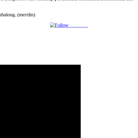
abalong. (mer/din)
Follow us