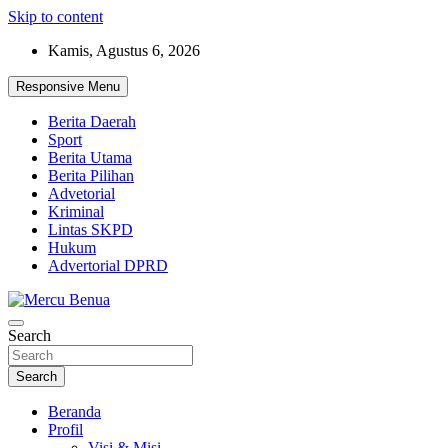
Skip to content
Kamis, Agustus 6, 2026
Responsive Menu
Berita Daerah
Sport
Berita Utama
Berita Pilihan
Advetorial
Kriminal
Lintas SKPD
Hukum
Advertorial DPRD
Suara Masyarakat Bawah
Search
Mercu Benua
Search
Beranda
Profil
Visi & Misi