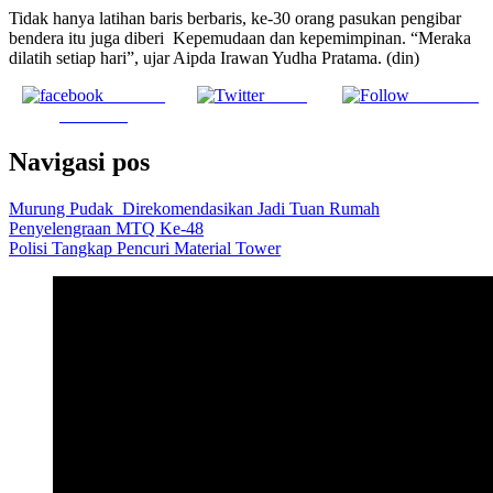
Tidak hanya latihan baris berbaris, ke-30 orang pasukan pengibar
bendera itu juga diberi Kepemudaan dan kepemimpinan. “Meraka
dilatih setiap hari”, ujar Aipda Irawan Yudha Pratama. (din)
Share on
Tweet
Follow us
Facebook
Navigasi pos
Murung Pudak Direkomendasikan Jadi Tuan Rumah
Penyelengraan MTQ Ke-48
Polisi Tangkap Pencuri Material Tower