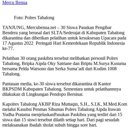
Mercu Benua
Foto: Polres Tabalong
TANJUNG, Mercubenua.net – 30 Siswa Pasukan Pengibar
Bendera yang berasal dari SLTA/Sederajat di Kabupaten Tabalong
dikarantina dan diberikan pelatihan untuk kesuksesan Upacara pada
17 Agustus 2022 Peringati Hari Kemerdekaan Republik Indonesia
ke-77.
Pelatihan 30 orang paskibra tersebut melibatkan personil Polres
Tabalong, Bripka Aipda Oky Satriane dan Briptu M.Surya Kusuma
bersama Pelda Warsono dan Serka Suma’adi dari Kodim 1008
Tabalong.
Pantauan media, ke-30 siswa tersebut dikarantina di Kantor
BKPSDM Kabupaten Tabalong. Sementara untuk pelatihannnya
dilakukan di Lingkungan Pendopo Bersinar.
Kapolres Tabalong AKBP Riza Muttaqin, S.H., S.I.K, M.Med.Kom
melalui Kasubsi Penmas Sihumas Polres Tabalong Aipda Irawan
Yudha Pratama menjelaskanPasukan Paskibra yang terdiri dari 15
siswa dan 15 siswi tersebut dilatih setiap hari. Dari pagi sesudah
melaksanakan ibadah sholat subuh hingga sore hari.