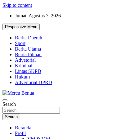
Skip to content
Jumat, Agustus 7, 2026
Responsive Menu
Berita Daerah
Sport
Berita Utama
Berita Pilihan
Advetorial
Kriminal
Lintas SKPD
Hukum
Advertorial DPRD
Suara Masyarakat Bawah
Search
Mercu Benua
Search
Beranda
Profil
Visi & Misi