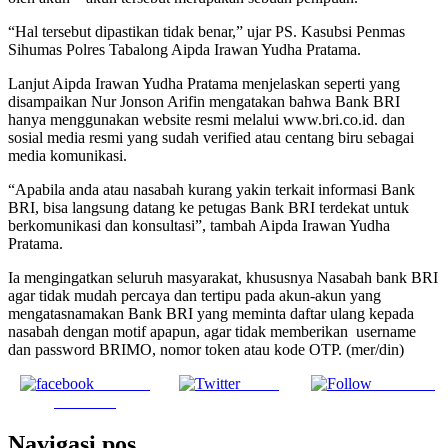
“Hal tersebut dipastikan tidak benar,” ujar PS. Kasubsi Penmas
Sihumas Polres Tabalong Aipda Irawan Yudha Pratama.
Lanjut Aipda Irawan Yudha Pratama menjelaskan seperti yang
disampaikan Nur Jonson Arifin mengatakan bahwa Bank BRI
hanya menggunakan website resmi melalui www.bri.co.id. dan
sosial media resmi yang sudah verified atau centang biru sebagai
media komunikasi.
“Apabila anda atau nasabah kurang yakin terkait informasi Bank
BRI, bisa langsung datang ke petugas Bank BRI terdekat untuk
berkomunikasi dan konsultasi”, tambah Aipda Irawan Yudha
Pratama.
Ia mengingatkan seluruh masyarakat, khususnya Nasabah bank BRI
agar tidak mudah percaya dan tertipu pada akun-akun yang
mengatasnamakan Bank BRI yang meminta daftar ulang kepada
nasabah dengan motif apapun, agar tidak memberikan username
dan password BRIMO, nomor token atau kode OTP. (mer/din)
Share on
Tweet
Follow us
Facebook
Navigasi pos