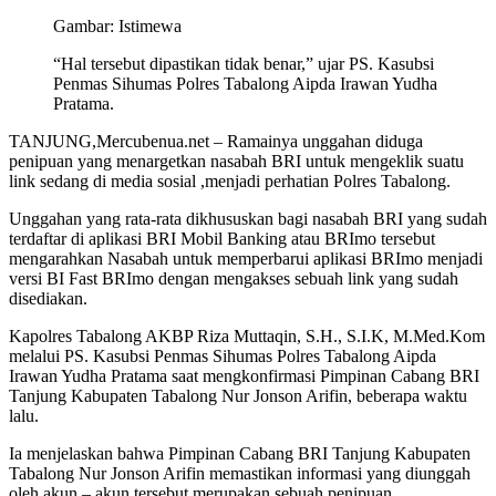
Gambar: Istimewa
“Hal tersebut dipastikan tidak benar,” ujar PS. Kasubsi
Penmas Sihumas Polres Tabalong Aipda Irawan Yudha
Pratama.
TANJUNG,Mercubenua.net – Ramainya unggahan diduga
penipuan yang menargetkan nasabah BRI untuk mengeklik suatu
link sedang di media sosial ,menjadi perhatian Polres Tabalong.
Unggahan yang rata-rata dikhususkan bagi nasabah BRI yang sudah
terdaftar di aplikasi BRI Mobil Banking atau BRImo tersebut
mengarahkan Nasabah untuk memperbarui aplikasi BRImo menjadi
versi BI Fast BRImo dengan mengakses sebuah link yang sudah
disediakan.
Kapolres Tabalong AKBP Riza Muttaqin, S.H., S.I.K, M.Med.Kom
melalui PS. Kasubsi Penmas Sihumas Polres Tabalong Aipda
Irawan Yudha Pratama saat mengkonfirmasi Pimpinan Cabang BRI
Tanjung Kabupaten Tabalong Nur Jonson Arifin, beberapa waktu
lalu.
Ia menjelaskan bahwa Pimpinan Cabang BRI Tanjung Kabupaten
Tabalong Nur Jonson Arifin memastikan informasi yang diunggah
oleh akun – akun tersebut merupakan sebuah penipuan.