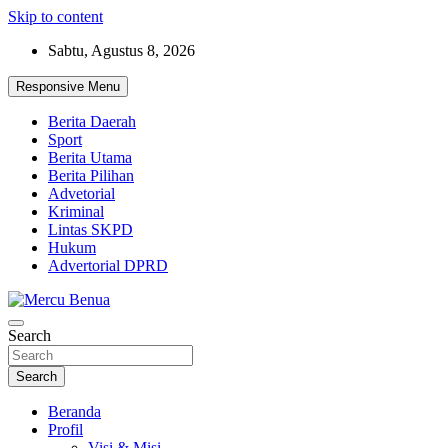
Skip to content
Sabtu, Agustus 8, 2026
Responsive Menu
Berita Daerah
Sport
Berita Utama
Berita Pilihan
Advetorial
Kriminal
Lintas SKPD
Hukum
Advertorial DPRD
Suara Masyarakat Bawah
Search
Mercu Benua
Search
Beranda
Profil
Visi & Misi