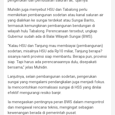
pengerukan dan pembuatan saluran air,” ujarnya.
Muhidin juga menyebut HSU dan Tabalong perlu
memikirkan pembangunan sodetan atau kanal saluran air
yang dialirkan ke sungai terdekat atau Sungai Barito,
termasuk kemungkinan pembangunan bendungan di
wilayah hulu Tabalong. Perencanaan tersebut, ungkap
Gubernur sudah ada di Balai Wilayah Sungai (BWS).
“Kalau HSU dan Tanjung mau membiayai (pembangunan)
sodetan, misalnya HSU ada Rp10 miliar, Tanjung berapa?
sisanya nanti provinsi siap membantu. Berapa pun, provinsi
siap. Tapi harus ada perencanaannya dulu, disepakati
bersama,” jelas Muhidin.
Lanjutnya, selain pembangunan sodetan, pengerukan
sungai yang mengalami pendangkalan juga menjadi fokus.
Ia mencontohkan normalisasi sungai di HSS yang dinilai
efektif mengurangi resiko banjir.
Ia menegaskan pentingnya peran BWS dalam mengontrol
dan mengawal rencana teknis, mengingat sebagian
kewenangan berada di pemerintah pusat.