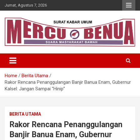
Skip
Jumat, Agustus 7, 2026
to
content
Suara Masyarakat Bawah
Mercu Benua
Home
Berita Utama
Rakor Rencana Penanggulangan Banjir Banua Enam, Gubernur
Kalsel: Jangan Sampai “Hinip”
BERITA UTAMA
Rakor Rencana Penanggulangan
Banjir Banua Enam, Gubernur