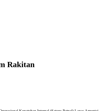
m Rakitan
rasional Kepatuhan Internal (Satops Patnal) Lapas Amuntai,