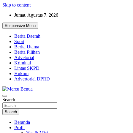
Skip to content
Jumat, Agustus 7, 2026
Responsive Menu
Berita Daerah
Sport
Berita Utama
Berita Pilihan
Advetorial
Kriminal
Lintas SKPD
Hukum
Advertorial DPRD
Suara Masyarakat Bawah
Search
Mercu Benua
Search
Beranda
Profil
Visi & Misi