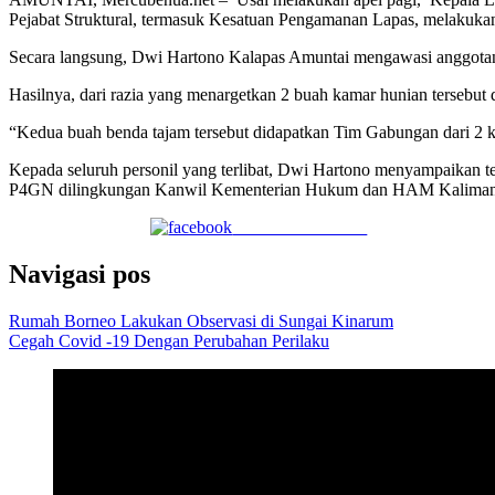
Pejabat Struktural, termasuk Kesatuan Pengamanan Lapas, melakuka
Secara langsung, Dwi Hartono Kalapas Amuntai mengawasi anggotanya
Hasilnya, dari razia yang menargetkan 2 buah kamar hunian tersebut 
“Kedua buah benda tajam tersebut didapatkan Tim Gabungan dari 2 
Kepada seluruh personil yang terlibat, Dwi Hartono menyampaikan ter
P4GN dilingkungan Kanwil Kementerian Hukum dan HAM Kalimantan
Share on Facebook
Navigasi pos
Rumah Borneo Lakukan Observasi di Sungai Kinarum
Cegah Covid -19 Dengan Perubahan Perilaku