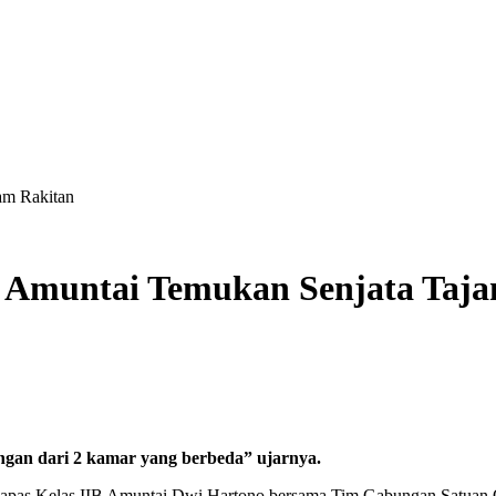
am Rakitan
 Amuntai Temukan Senjata Taja
gan dari 2 kamar yang berbeda” ujarnya.
as Kelas IIB Amuntai Dwi Hartono bersama Tim Gabungan Satuan Ope