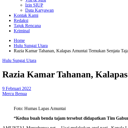
Izin SIUP
Data Karyawan
Kontak Kami
Redaksi
Tajuk Rencana
Kriminal
Home
Hulu Sungai Utara
Razia Kamar Tahanan, Kalapas Amuntai Temukan Senjata Taj
Hulu Sungai Utara
Razia Kamar Tahanan, Kalapas
9 Februari 2022
Mercu Benua
Foto: Humas Lapas Amuntai
“Kedua buah benda tajam tersebut didapatkan Tim Gabun
AMUNTAI, Mercubenua.net – Usai melakukan apel pagi, Kepala Lap