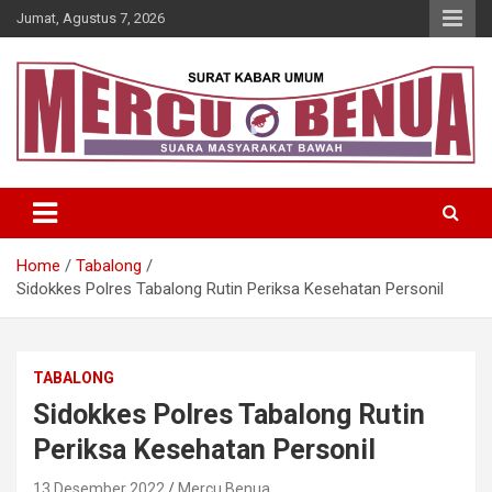
Skip
Jumat, Agustus 7, 2026
to
content
Suara Masyarakat Bawah
Mercu Benua
Home
Tabalong
Sidokkes Polres Tabalong Rutin Periksa Kesehatan Personil
TABALONG
Sidokkes Polres Tabalong Rutin
Periksa Kesehatan Personil
13 Desember 2022
Mercu Benua