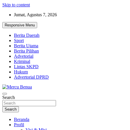
Skip to content
Jumat, Agustus 7, 2026
Responsive Menu
Berita Daerah
Sport
Berita Utama
Berita Pilihan
Advetorial
Kriminal
Lintas SKPD
Hukum
Advertorial DPRD
Suara Masyarakat Bawah
Search
Mercu Benua
Search
Beranda
Profil
Visi & Misi