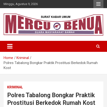
Skip
Minggu, Agustus 9, 2026
to
content
Suara Masyarakat Bawah
Mercu Benua
Home
Kriminal
Polres Tabalong Bongkar Praktik Prostitusi Berkedok Rumah
Kost
KRIMINAL
Polres Tabalong Bongkar Praktik
Prostitusi Berkedok Rumah Kost