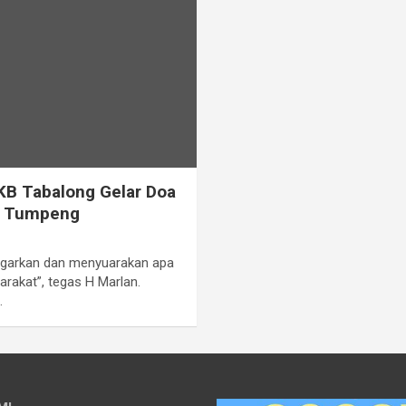
PKB Tabalong Gelar Doa
g Tumpeng
ngarkan dan menyuarakan apa
rakat”, tegas H Marlan.
…