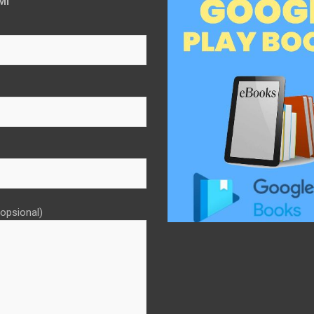
MI
opsional)