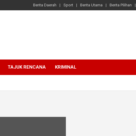
Berita Daerah
Sport
Berita Utama
Berita Pilihan
TAJUK RENCANA
KRIMINAL