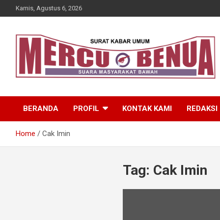
Skip
Kamis, Agustus 6, 2026
to
content
Suara Masyarakat Bawah
Mercu Benua
BERANDA
PROFIL
KONTAK KAMI
REDAKSI
Home
Cak Imin
Tag:
Cak Imin