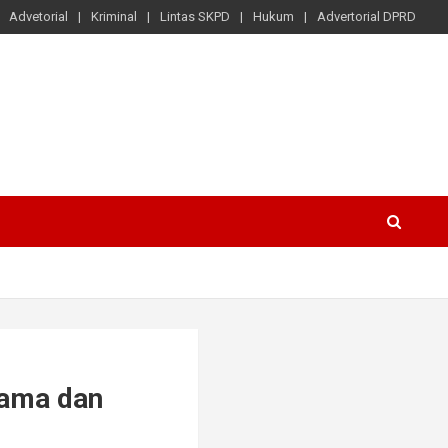
Advetorial
Kriminal
Lintas SKPD
Hukum
Advertorial DPRD
sama dan