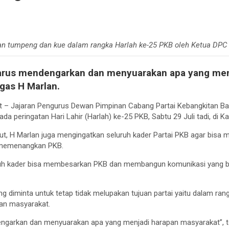
 tumpeng dan kue dalam rangka Harlah ke-25 PKB oleh Ketua DPC 
harus mendengarkan dan menyuarakan apa yang men
gas H Marlan.
 – Jajaran Pengurus Dewan Pimpinan Cabang Partai Kebangkitan B
a peringatan Hari Lahir (Harlah) ke-25 PKB, Sabtu 29 Juli tadi, di 
t, H Marlan juga mengingatkan seluruh kader Partai PKB agar bisa 
memenangkan PKB.
ruh kader bisa membesarkan PKB dan membangun komunikasi yang b
ng diminta untuk tetap tidak melupakan tujuan partai yaitu dalam 
an masyarakat.
engarkan dan menyuarakan apa yang menjadi harapan masyarakat”, t