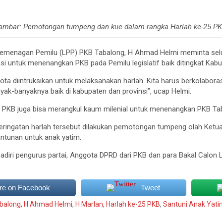
ambar: Pemotongan tumpeng dan kue dalam rangka Harlah ke-25 PK
emenagan Pemilu (LPP) PKB Tabalong, H Ahmad Helmi meminta selu
si untuk menenangkan PKB pada Pemilu legislatif baik ditingkat Kabu
/kota diintruksikan untuk melaksanakan harlah. Kita harus berkolabo
yak-banyaknya baik di kabupaten dan provinsi”, ucap Helmi.
 PKB juga bisa merangkul kaum milenial untuk menenangkan PKB Ta
peringatan harlah tersebut dilakukan pemotongan tumpeng olah Ket
ntunan untuk anak yatim.
hadiri pengurus partai, Anggota DPRD dari PKB dan para Bakal Calon L
re on Facebook
Tweet
balong
,
H Ahmad Helmi
,
H Marlan
,
Harlah ke-25 PKB
,
Santuni Anak Yat