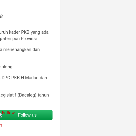
B.
ruh kader PKB yang ada
paten pun Provinsi.
rasi menenangkan dan
balong.
ua DPC PKB H Marlan dan
egislatif (Bacaleg) tahun
Follow us
im