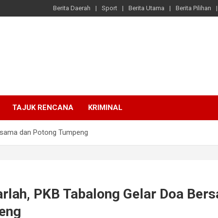
Berita Daerah
Sport
Berita Utama
Berita Pilihan
TAJUK RENCANA
KRIMINAL
Bersama dan Potong Tumpeng
arlah, PKB Tabalong Gelar Doa Ber
eng