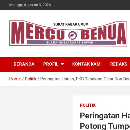
Skip
Minggu, Agustus 9, 2026
to
content
Suara Masyarakat Bawah
Mercu Benua
BERANDA
PROFIL
KONTAK KAMI
REDAKSI
Home
Politik
Peringatan Harlah, PKB Tabalong Gelar Doa 
POLITIK
Peringatan H
Potong Tump