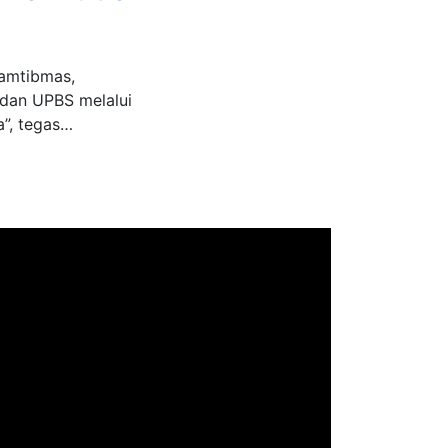
kamtibmas,
 dan UPBS melalui
a”, tegas…