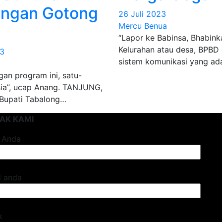
engan Gotong
26 Juli 2023
Mercu Benua
“Lapor ke Babinsa, Bhabin
Kelurahan atau desa, BPBD
23
sistem komunikasi yang ad
an program ini, satu-
sia”, ucap Anang. TANJUNG,
 Bupati Tabalong…
AK KAMI
 Anda
l anda
k