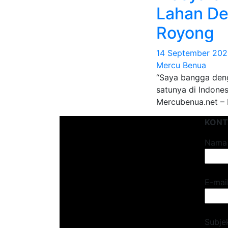
Lahan D
Royong
14 September 20
Mercu Benua
“Saya bangga deng
satunya di Indone
Mercubenua.net –
KONT
Nama
E-mai
Subje