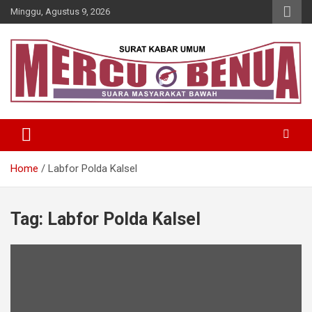
Skip
Minggu, Agustus 9, 2026
to
content
Suara Masyarakat Bawah
Mercu Benua
Home
Labfor Polda Kalsel
Tag:
Labfor Polda Kalsel