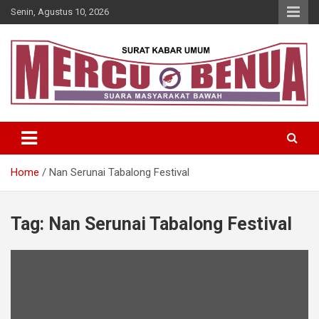
Skip
Senin, Agustus 10, 2026
to
content
Suara Masyarakat Bawah
Mercu Benua
Home
Nan Serunai Tabalong Festival
Tag:
Nan Serunai Tabalong Festival