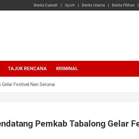
Berita Daerah
Sport
Berita Utama
Berita Pilihan
TAJUK RENCANA
KRIMINAL
elar Festival Nan Serunai
datang Pemkab Tabalong Gelar Fe