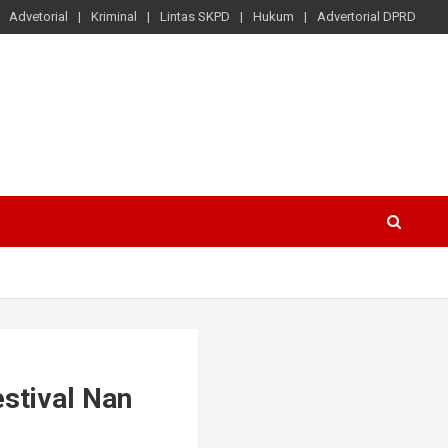
Advetorial
Kriminal
Lintas SKPD
Hukum
Advertorial DPRD
stival Nan