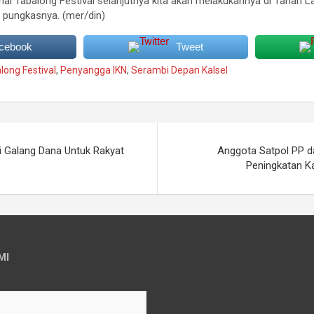
nai Tabalong Festival selanjutnya kita akan melakukannya di Tanah 
, pungkasnya. (mer/din)
acebook
Tweet
long Festival
,
Penyangga IKN
,
Serambi Depan Kalsel
li Galang Dana Untuk Rakyat
Anggota Satpol PP d
Peningkatan K
MI