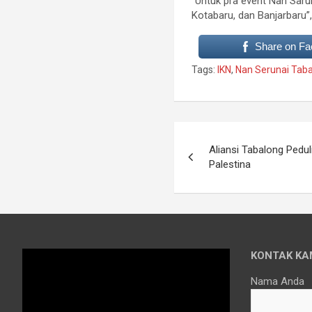
“Untuk pra event Nan Saru
Kotabaru, dan Banjarbaru”
Share on F
Tags:
IKN
,
Nan Serunai Taba
Navigasi
Aliansi Tabalong Pedu
pos
Palestina
KONTAK KA
Nama Anda