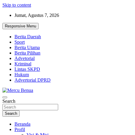
Skip to content
Jumat, Agustus 7, 2026
Responsive Menu
Berita Daerah
Sport
Berita Utama
Berita Pilihan
Advetorial
Kriminal
Lintas SKPD
Hukum
Advertorial DPRD
Suara Masyarakat Bawah
Search
Mercu Benua
Search
Beranda
Profil
Visi & Misi