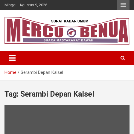
Skip
Minggu, Agustus 9, 2026
to
content
Suara Masyarakat Bawah
Mercu Benua
Home
Serambi Depan Kalsel
Tag:
Serambi Depan Kalsel