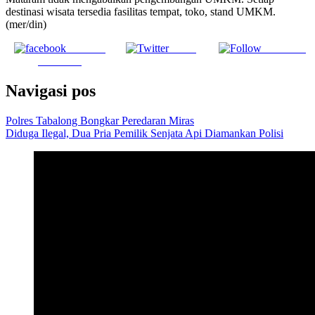
destinasi wisata tersedia fasilitas tempat, toko, stand UMKM.
(mer/din)
Share on
Tweet
Follow us
Facebook
Navigasi pos
Polres Tabalong Bongkar Peredaran Miras
Diduga Ilegal, Dua Pria Pemilik Senjata Api Diamankan Polisi