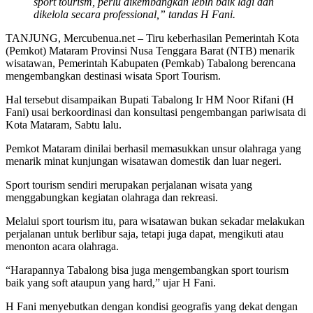
sport tourism, perlu dikembangkan lebih baik lagi dan
dikelola secara professional,” tandas H Fani.
TANJUNG, Mercubenua.net – Tiru keberhasilan Pemerintah Kota
(Pemkot) Mataram Provinsi Nusa Tenggara Barat (NTB) menarik
wisatawan, Pemerintah Kabupaten (Pemkab) Tabalong berencana
mengembangkan destinasi wisata Sport Tourism.
Hal tersebut disampaikan Bupati Tabalong Ir HM Noor Rifani (H
Fani) usai berkoordinasi dan konsultasi pengembangan pariwisata di
Kota Mataram, Sabtu lalu.
Pemkot Mataram dinilai berhasil memasukkan unsur olahraga yang
menarik minat kunjungan wisatawan domestik dan luar negeri.
Sport tourism sendiri merupakan perjalanan wisata yang
menggabungkan kegiatan olahraga dan rekreasi.
Melalui sport tourism itu, para wisatawan bukan sekadar melakukan
perjalanan untuk berlibur saja, tetapi juga dapat, mengikuti atau
menonton acara olahraga.
“Harapannya Tabalong bisa juga mengembangkan sport tourism
baik yang soft ataupun yang hard,” ujar H Fani.
H Fani menyebutkan dengan kondisi geografis yang dekat dengan