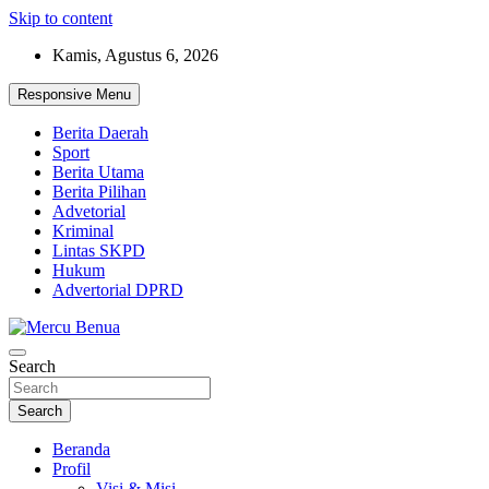
Skip to content
Kamis, Agustus 6, 2026
Responsive Menu
Berita Daerah
Sport
Berita Utama
Berita Pilihan
Advetorial
Kriminal
Lintas SKPD
Hukum
Advertorial DPRD
Suara Masyarakat Bawah
Search
Mercu Benua
Search
Beranda
Profil
Visi & Misi