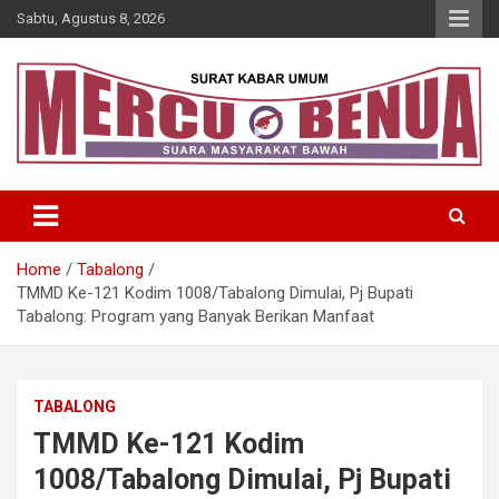
Skip
Sabtu, Agustus 8, 2026
to
content
Suara Masyarakat Bawah
Mercu Benua
Home
Tabalong
TMMD Ke-121 Kodim 1008/Tabalong Dimulai, Pj Bupati
Tabalong: Program yang Banyak Berikan Manfaat
TABALONG
TMMD Ke-121 Kodim
1008/Tabalong Dimulai, Pj Bupati