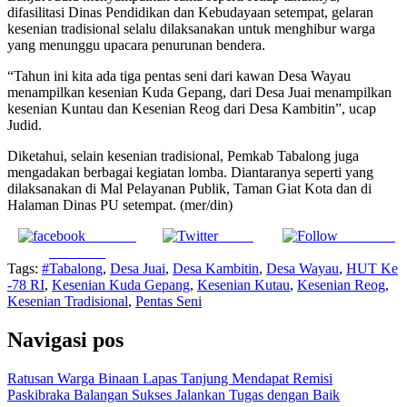
difasilitasi Dinas Pendidikan dan Kebudayaan setempat, gelaran
kesenian tradisional selalu dilaksanakan untuk menghibur warga
yang menunggu upacara penurunan bendera.
“Tahun ini kita ada tiga pentas seni dari kawan Desa Wayau
menampilkan kesenian Kuda Gepang, dari Desa Juai menampilkan
kesenian Kuntau dan Kesenian Reog dari Desa Kambitin”, ucap
Judid.
Diketahui, selain kesenian tradisional, Pemkab Tabalong juga
mengadakan berbagai kegiatan lomba. Diantaranya seperti yang
dilaksanakan di Mal Pelayanan Publik, Taman Giat Kota dan di
Halaman Dinas PU setempat. (mer/din)
Share on
Tweet
Follow us
Facebook
Tags:
#Tabalong
,
Desa Juai
,
Desa Kambitin
,
Desa Wayau
,
HUT Ke
-78 RI
,
Kesenian Kuda Gepang
,
Kesenian Kutau
,
Kesenian Reog
,
Kesenian Tradisional
,
Pentas Seni
Navigasi pos
Ratusan Warga Binaan Lapas Tanjung Mendapat Remisi
Paskibraka Balangan Sukses Jalankan Tugas dengan Baik