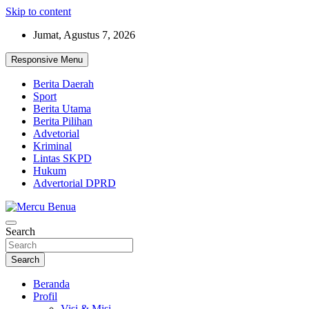
Skip to content
Jumat, Agustus 7, 2026
Responsive Menu
Berita Daerah
Sport
Berita Utama
Berita Pilihan
Advetorial
Kriminal
Lintas SKPD
Hukum
Advertorial DPRD
Suara Masyarakat Bawah
Search
Mercu Benua
Search
Beranda
Profil
Visi & Misi