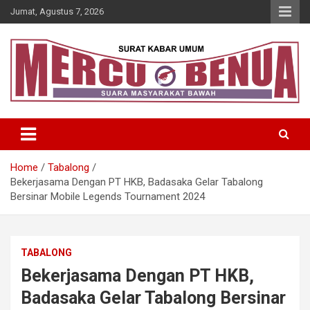
Skip
Jumat, Agustus 7, 2026
to
content
Suara Masyarakat Bawah
Mercu Benua
Home
Tabalong
Bekerjasama Dengan PT HKB, Badasaka Gelar Tabalong
Bersinar Mobile Legends Tournament 2024
TABALONG
Bekerjasama Dengan PT HKB,
Badasaka Gelar Tabalong Bersinar