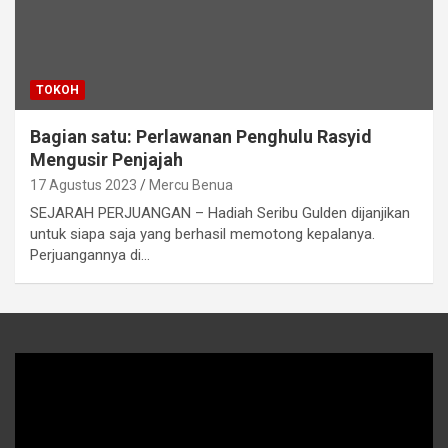
TOKOH
Bagian satu: Perlawanan Penghulu Rasyid
Mengusir Penjajah
17 Agustus 2023
Mercu Benua
SEJARAH PERJUANGAN – Hadiah Seribu Gulden dijanjikan
untuk siapa saja yang berhasil memotong kepalanya.
Perjuangannya di…