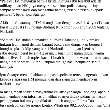
“Pelaku HM mengakui bahwa kristal diduga sabu tersebut adalah
miliknya, dan HM juga mengakui sebelum polisi datang, dirinya
sempat bertransaksi dan mengantar barang tersebut tersebut kepada
pembeli”, beber Iptu Sutargo.
Akibat perbuatannya, HM disangkakan dengan pasal 114 ayat (1) atau
Pasal 112 ayat (1) Undang-Undang RI Nomor 35 Tahun 2009 tentang
Narkotika
“Saat ini HM sudah diamankan di Polres Tabalong untuk proses
hukum lebih lanjut dengan barang bukti yang diamankan berupa 1
bungkus plastik klip yang berisi Narkotika golongan I jenis sabu –
sabu dengan berat bersih 4,2 gram, 1 buah timbangan digital warna
hitam silver, 1 buah toples kaca, 1 buah handphone warna biru malam,
uang tunai sebesar 350 ribu Rupiah diduga hasil penjualan sabu”,
katanya.
Iptu Sutargo menambahkan petugas kepolisian terus mengembangkan
kepada siapa saja HM menjual dan dari siapa dia mendapatkan
narkoba tersebut.
Ia mengimbau seluruh masyarakat khususnya warga Tabalong, apabila
ada mendapatkan informasi / melihat adanya tindak pidana termasuk
pelanggaran hukum yang dilakukan oleh anggota Polres Tabalong,
bisa melaporkan ke nomor kontak Whatsapp 082155052003. (mer/din)