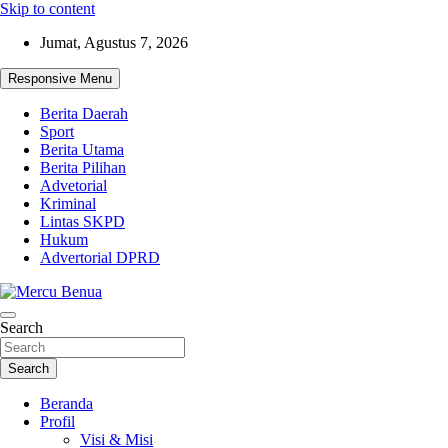
Skip to content
Jumat, Agustus 7, 2026
Responsive Menu
Berita Daerah
Sport
Berita Utama
Berita Pilihan
Advetorial
Kriminal
Lintas SKPD
Hukum
Advertorial DPRD
Suara Masyarakat Bawah
Search
Mercu Benua
Search
Beranda
Profil
Visi & Misi