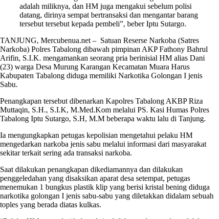
adalah miliknya, dan HM juga mengakui sebelum polisi
datang, dirinya sempat bertransaksi dan mengantar barang
tersebut tersebut kepada pembeli”, beber Iptu Sutargo.
TANJUNG, Mercubenua.net – Satuan Reserse Narkoba (Satres
Narkoba) Polres Tabalong dibawah pimpinan AKP Fathony Bahrul
Arifin, S.I.K. mengamankan seorang pria berinisial HM alias Dani
(23) warga Desa Murung Karangan Kecamatan Muara Harus
Kabupaten Tabalong diduga memiliki Narkotika Golongan I jenis
Sabu.
Penangkapan tersebut dibenarkan Kapolres Tabalong AKBP Riza
Muttaqin, S.H., S.I.K, M.Med.Kom melalui PS. Kasi Humas Polres
Tabalong Iptu Sutargo, S.H, M.M beberapa waktu lalu di Tanjung.
Ia mengungkapkan petugas kepolisian mengetahui pelaku HM
mengedarkan narkoba jenis sabu melalui informasi dari masyarakat
sekitar terkait sering ada transaksi narkoba.
Saat dilakukan penangkapan dikediamannya dan dilakukan
penggeledahan yang disaksikan aparat desa setempat, petugas
menemukan 1 bungkus plastik klip yang berisi kristal bening diduga
narkotika golongan I jenis sabu-sabu yang diletakkan didalam sebuah
toples yang berada diatas kulkas.