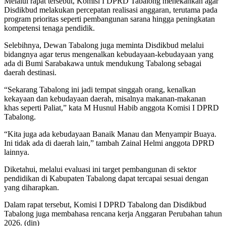
Melalui rapat tersebut, Komisi I DPRD Tabalong menekankan agar
Disdikbud melakukan percepatan realisasi anggaran, terutama pada
program prioritas seperti pembangunan sarana hingga peningkatan
kompetensi tenaga pendidik.
Selebihnya, Dewan Tabalong juga meminta Disdikbud melalui
bidangnya agar terus mengenalkan kebudayaan-kebudayaan yang
ada di Bumi Sarabakawa untuk mendukung Tabalong sebagai
daerah destinasi.
“Sekarang Tabalong ini jadi tempat singgah orang, kenalkan
kekayaan dan kebudayaan daerah, misalnya makanan-makanan
khas seperti Paliat,” kata M Husnul Habib anggota Komisi I DPRD
Tabalong.
“Kita juga ada kebudayaan Banaik Manau dan Menyampir Buaya.
Ini tidak ada di daerah lain,” tambah Zainal Helmi anggota DPRD
lainnya.
Diketahui, melalui evaluasi ini target pembangunan di sektor
pendidikan di Kabupaten Tabalong dapat tercapai sesuai dengan
yang diharapkan.
Dalam rapat tersebut, Komisi I DPRD Tabalong dan Disdikbud
Tabalong juga membahasa rencana kerja Anggaran Perubahan tahun
2026. (din)