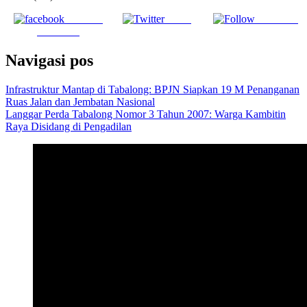
Share on
Tweet
Follow us
Facebook
Navigasi pos
Infrastruktur Mantap di Tabalong: BPJN Siapkan 19 M Penanganan
Ruas Jalan dan Jembatan Nasional
Langgar Perda Tabalong Nomor 3 Tahun 2007: Warga Kambitin
Raya Disidang di Pengadilan