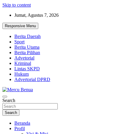
Skip to content
Jumat, Agustus 7, 2026
Responsive Menu
Berita Daerah
Sport
Berita Utama
Berita Pilihan
Advetorial
Kriminal
Lintas SKPD
Hukum
Advertorial DPRD
Suara Masyarakat Bawah
Search
Mercu Benua
Search
Beranda
Profil
Visi & Misi