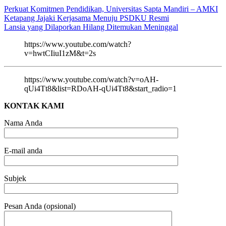
Perkuat Komitmen Pendidikan, Universitas Sapta Mandiri – AMKI
Ketapang Jajaki Kerjasama Menuju PSDKU Resmi
Lansia yang Dilaporkan Hilang Ditemukan Meninggal
https://www.youtube.com/watch?
v=hwtCIiuI1zM&t=2s
https://www.youtube.com/watch?v=oAH-
qUi4Tt8&list=RDoAH-qUi4Tt8&start_radio=1
KONTAK KAMI
Nama Anda
E-mail anda
Subjek
Pesan Anda (opsional)