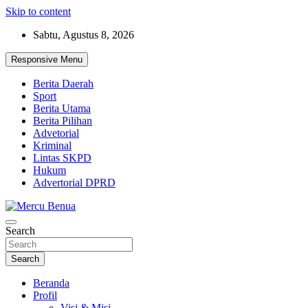
Skip to content
Sabtu, Agustus 8, 2026
Responsive Menu
Berita Daerah
Sport
Berita Utama
Berita Pilihan
Advetorial
Kriminal
Lintas SKPD
Hukum
Advertorial DPRD
Suara Masyarakat Bawah
Search
Mercu Benua
Search
Beranda
Profil
Visi & Misi