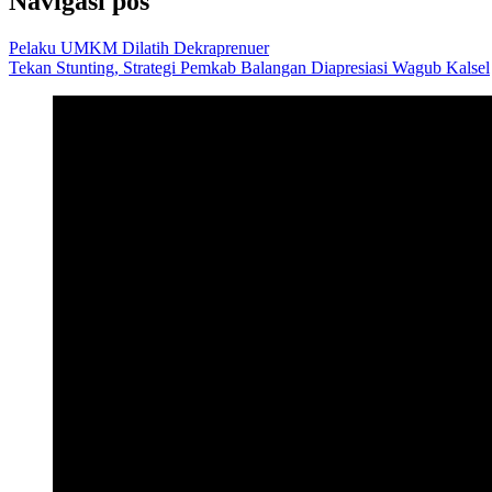
Navigasi pos
Pelaku UMKM Dilatih Dekraprenuer
Tekan Stunting, Strategi Pemkab Balangan Diapresiasi Wagub Kalsel