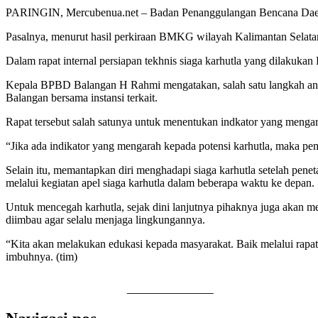
PARINGIN, Mercubenua.net – Badan Penanggulangan Bencana Daer
Pasalnya, menurut hasil perkiraan BMKG wilayah Kalimantan Selata
Dalam rapat internal persiapan tekhnis siaga karhutla yang dilakuka
Kepala BPBD Balangan H Rahmi mengatakan, salah satu langkah anti
Balangan bersama instansi terkait.
Rapat tersebut salah satunya untuk menentukan indkator yang mengara
“Jika ada indikator yang mengarah kepada potensi karhutla, maka pem
Selain itu, memantapkan diri menghadapi siaga karhutla setelah pene
melalui kegiatan apel siaga karhutla dalam beberapa waktu ke depan.
Untuk mencegah karhutla, sejak dini lanjutnya pihaknya juga akan m
diimbau agar selalu menjaga lingkungannya.
“Kita akan melakukan edukasi kepada masyarakat. Baik melalui rapat
imbuhnya. (tim)
Share on Facebook