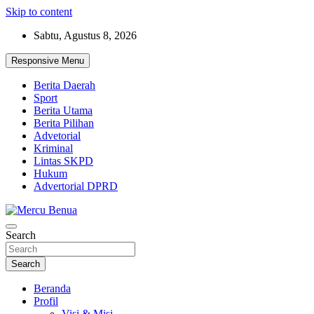
Skip to content
Sabtu, Agustus 8, 2026
Responsive Menu
Berita Daerah
Sport
Berita Utama
Berita Pilihan
Advetorial
Kriminal
Lintas SKPD
Hukum
Advertorial DPRD
Suara Masyarakat Bawah
Search
Mercu Benua
Search
Beranda
Profil
Visi & Misi