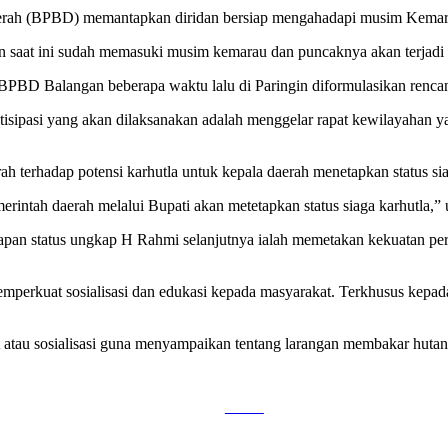
ah (BPBD) memantapkan diridan bersiap mengahadapi musim Kemar
n saat ini sudah memasuki musim kemarau dan puncaknya akan terjadi
n BPBD Balangan beberapa waktu lalu di Paringin diformulasikan rencan
sipasi yang akan dilaksanakan adalah menggelar rapat kewilayahan y
h terhadap potensi karhutla untuk kepala daerah menetapkan status sia
erintah daerah melalui Bupati akan metetapkan status siaga karhutla,”
tapan status ungkap H Rahmi selanjutnya ialah memetakan kekuatan per
emperkuat sosialisasi dan edukasi kepada masyarakat. Terkhusus kepad
 atau sosialisasi guna menyampaikan tentang larangan membakar hutan 
Tweet