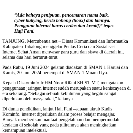
“Ada bahaya penipuan, pencemaran nama baik,
cyber bullying, berita bohong (hoax) dan lainnya.
Pengguna internet harus cerdas dan kreatif,” tegas
Haji Fani.
TANJUNG, Mercubenua.net – Dinas Komunikasi dan Informatika
Kabupaten Tabalong menggelar Pentas Ceria dan Sosialisasi
Internet Sehat Aman menyasar para guru dan siswa di daerah ini,
selama dua hari berturut-turut.
Pada Rabu, 19 Juni 2024 gelaran diadakan di SMAN 1 Haruai dan
Kamis, 20 Juni 2024 bertempat di SMAN 1 Muara Uya.
Kepala Diskominfo Ir HM Noor Rifani SH ST MT, mengatakan
penggunaan jaringan internet sudah merupakan suatu keniscayaan di
era sekarang. “Sebagai sebuah kebutuhan yang begitu sangat
diperlukan oleh masyarakat,” katanya.
Di dunia pendidikan, lanjut Haji Fani –sapaan akrab Kadis
Kominfo, internet diperlukan dalam proses belajar mengajar.
Banyak memberikan manfaat pengetahuan dan mempermudah
kegiatan di sekolah yang pada gilirannya akan meningkatkan
kemampuan intelektual.