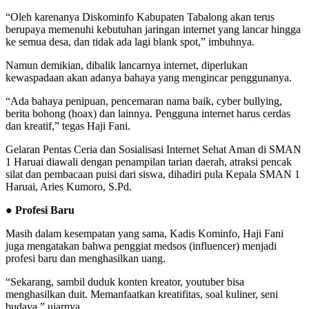
“Oleh karenanya Diskominfo Kabupaten Tabalong akan terus
berupaya memenuhi kebutuhan jaringan internet yang lancar hingga
ke semua desa, dan tidak ada lagi blank spot,” imbuhnya.
Namun demikian, dibalik lancarnya internet, diperlukan
kewaspadaan akan adanya bahaya yang mengincar penggunanya.
“Ada bahaya penipuan, pencemaran nama baik, cyber bullying,
berita bohong (hoax) dan lainnya. Pengguna internet harus cerdas
dan kreatif,” tegas Haji Fani.
Gelaran Pentas Ceria dan Sosialisasi Internet Sehat Aman di SMAN
1 Haruai diawali dengan penampilan tarian daerah, atraksi pencak
silat dan pembacaan puisi dari siswa, dihadiri pula Kepala SMAN 1
Haruai, Aries Kumoro, S.Pd.
●
Profesi Baru
Masih dalam kesempatan yang sama, Kadis Kominfo, Haji Fani
juga mengatakan bahwa penggiat medsos (influencer) menjadi
profesi baru dan menghasilkan uang.
“Sekarang, sambil duduk konten kreator, youtuber bisa
menghasilkan duit. Memanfaatkan kreatifitas, soal kuliner, seni
budaya,” ujarnya.