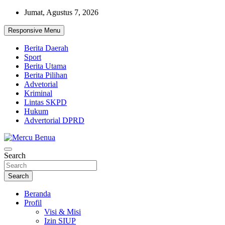
Skip
Jumat, Agustus 7, 2026
to
content
Responsive Menu
Berita Daerah
Sport
Berita Utama
Berita Pilihan
Advetorial
Kriminal
Lintas SKPD
Hukum
Advertorial DPRD
Suara Masyarakat Bawah
Search
Mercu Benua
Search
Beranda
Profil
Visi & Misi
Izin SIUP