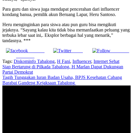
Para guru dan siswa juga mendapat pencerahan dari influencer
kondang banua, pemilik akun Beruang Lapar, Heru Santoso.
Heru menginginkan para siswa atau pun guru bisa mengikuti
jejaknya. “Sayang kalau kita tidak bisa memanfaatkan peluang yang
terbuka lebar saat ini,. Eksplor berbagai hal yang menarik,”
tandasnya. ***
Share on
Tweet
Follow us
Facebook
Tags:
Diskominfo Tabalong
,
H Fani
,
Influencer
,
Internet Sehat
Navigasi
Siap Bertarung di Pilkada Tabalong, H Marlan Dapat Dukungan
Partai Demokrat
pos
Tagih Tunggakan Iuran Badan Usaha, BPJS Kesehatan Cabang
Barabai Gandeng Kejaksaan Tabalong