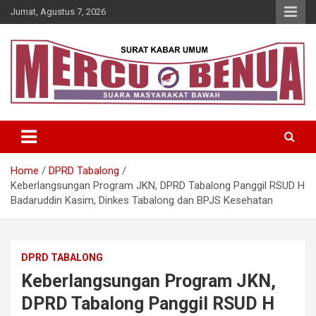
Skip
Jumat, Agustus 7, 2026
to
content
Suara Masyarakat Bawah
Mercu Benua
Home
DPRD Tabalong
Keberlangsungan Program JKN, DPRD Tabalong Panggil RSUD H
Badaruddin Kasim, Dinkes Tabalong dan BPJS Kesehatan
DPRD TABALONG
Keberlangsungan Program JKN,
DPRD Tabalong Panggil RSUD H