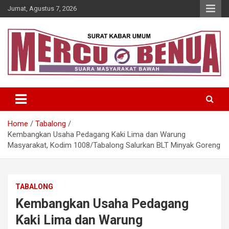
Skip
Jumat, Agustus 7, 2026
to
content
Suara Masyarakat Bawah
Mercu Benua
Home
Tabalong
Kembangkan Usaha Pedagang Kaki Lima dan Warung
Masyarakat, Kodim 1008/Tabalong Salurkan BLT Minyak Goreng
TABALONG
Kembangkan Usaha Pedagang
Kaki Lima dan Warung