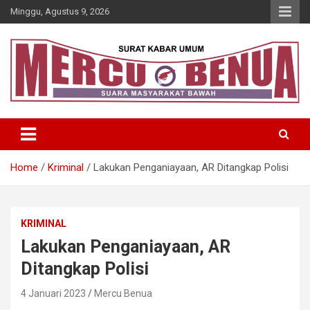
Skip
Minggu, Agustus 9, 2026
to
content
Suara Masyarakat Bawah
Mercu Benua
Home
Kriminal
Lakukan Penganiayaan, AR Ditangkap Polisi
KRIMINAL
Lakukan Penganiayaan, AR
Ditangkap Polisi
4 Januari 2023
Mercu Benua