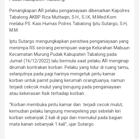
Penangkapan AR pelaku penganiayaan dibenarkan Kapolres
Tabalong AKBP Riza Muttaqin, S.H., S.I.K, M.Med.Kom
melalui PS. Kasi Humas Polres Tabalong Iptu Sutargo, S.H,
M.M.
Iptu Sutargo mengungkapkan peristiwa penganiayaan yang
menimpa RS seorang perempuan warga Kelurahan Mabuun
Kecamatan Murung Pudak Kabupaten Tabalong pada
Jumat (16/12/2022) lalu bermula saat pelaku AR menginap
dirumah kontrakan korban. Pelaku yang tidur di ruang tamu,
selanjutnya pada pagi harinya mengetuk pintu kamar
korban untuk pamit pulang kerumah orangtuanya, namun
terjaidi cekcok mulut yang berujung pada penganiayaan
atau kekerasan fisik terhadap korban.
“Korban membuka pintu kamar dan terjadi cecok mulut,
kemudian pelaku langsung menepeleng pipi sebelah kiri
korban sebanyak 2 kali di pipi dan memukul pada bagian
mata kanan sebanyak 1 kali”, ujar Sutargo.