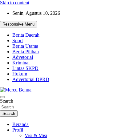
Skip to content
Senin, Agustus 10, 2026
Responsive Menu
Berita Daerah
Sport
Berita Utama
Berita Pilihan
Advetorial
Kriminal
Lintas SKPD
Hukum
Advertorial DPRD
Suara Masyarakat Bawah
Search
Mercu Benua
Search
Beranda
Profil
Visi & Misi