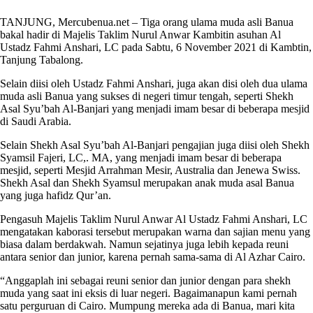
TANJUNG, Mercubenua.net – Tiga orang ulama muda asli Banua
bakal hadir di Majelis Taklim Nurul Anwar Kambitin asuhan Al
Ustadz Fahmi Anshari, LC pada Sabtu, 6 November 2021 di Kambtin,
Tanjung Tabalong.
Selain diisi oleh Ustadz Fahmi Anshari, juga akan disi oleh dua ulama
muda asli Banua yang sukses di negeri timur tengah, seperti Shekh
Asal Syu’bah Al-Banjari yang menjadi imam besar di beberapa mesjid
di Saudi Arabia.
Selain Shekh Asal Syu’bah Al-Banjari pengajian juga diisi oleh Shekh
Syamsil Fajeri, LC,. MA, yang menjadi imam besar di beberapa
mesjid, seperti Mesjid Arrahman Mesir, Australia dan Jenewa Swiss.
Shekh Asal dan Shekh Syamsul merupakan anak muda asal Banua
yang juga hafidz Qur’an.
Pengasuh Majelis Taklim Nurul Anwar Al Ustadz Fahmi Anshari, LC
mengatakan kaborasi tersebut merupakan warna dan sajian menu yang
biasa dalam berdakwah. Namun sejatinya juga lebih kepada reuni
antara senior dan junior, karena pernah sama-sama di Al Azhar Cairo.
“Anggaplah ini sebagai reuni senior dan junior dengan para shekh
muda yang saat ini eksis di luar negeri. Bagaimanapun kami pernah
satu perguruan di Cairo. Mumpung mereka ada di Banua, mari kita