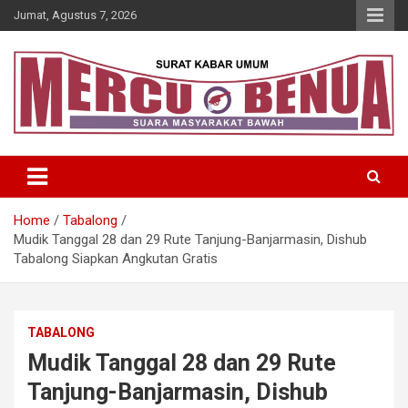
Skip
Jumat, Agustus 7, 2026
to
content
Suara Masyarakat Bawah
Mercu Benua
Home
Tabalong
Mudik Tanggal 28 dan 29 Rute Tanjung-Banjarmasin, Dishub
Tabalong Siapkan Angkutan Gratis
TABALONG
Mudik Tanggal 28 dan 29 Rute
Tanjung-Banjarmasin, Dishub