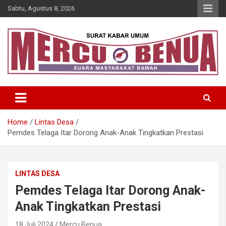
Skip
Sabtu, Agustus 8, 2026
to
content
Suara Masyarakat Bawah
Mercu Benua
Home
Lintas Desa
Pemdes Telaga Itar Dorong Anak-Anak Tingkatkan Prestasi
LINTAS DESA
Pemdes Telaga Itar Dorong Anak-
Anak Tingkatkan Prestasi
18 Juli 2024
Mercu Benua