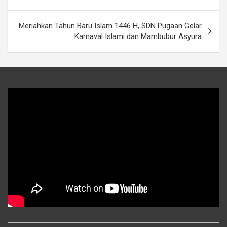
pos
Meriahkan Tahun Baru Islam 1446 H, SDN Pugaan Gelar
Karnaval Islami dan Mambubur Asyura