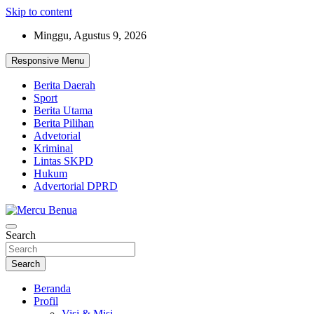
Skip to content
Minggu, Agustus 9, 2026
Responsive Menu
Berita Daerah
Sport
Berita Utama
Berita Pilihan
Advetorial
Kriminal
Lintas SKPD
Hukum
Advertorial DPRD
Suara Masyarakat Bawah
Search
Mercu Benua
Search
Beranda
Profil
Visi & Misi