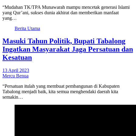
“Mudahan TK/TPA Munawarah mampu mencetak generasi Islami
yang Qur’ani, sukses dunia akhirat dan memberikan manfaat
yang…
Berita Utama
Masuki Tahun Politik, Bupati Tabalong
Ingatkan Masyarakat Jaga Persatuan dan
Kesatuan
13 April 2023
Mercu Benua
“Persatuan itulah yang membuat pembangunan di Kabupaten
Tabalong menjadi baik, kita semua menghendaki daerah kita
semakin…