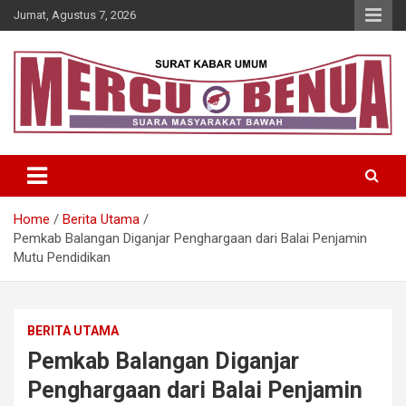
Skip
Jumat, Agustus 7, 2026
to
content
Suara Masyarakat Bawah
Mercu Benua
Home
Berita Utama
Pemkab Balangan Diganjar Penghargaan dari Balai Penjamin
Mutu Pendidikan
BERITA UTAMA
Pemkab Balangan Diganjar
Penghargaan dari Balai Penjamin