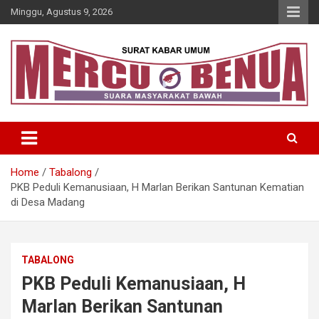
Skip
Minggu, Agustus 9, 2026
to
content
Suara Masyarakat Bawah
Mercu Benua
Home
Tabalong
PKB Peduli Kemanusiaan, H Marlan Berikan Santunan Kematian
di Desa Madang
TABALONG
PKB Peduli Kemanusiaan, H
Marlan Berikan Santunan