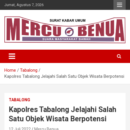
Skip
Jumat, Agustus 7, 2026
to
content
Suara Masyarakat Bawah
Mercu Benua
Home
Tabalong
Kapolres Tabalong Jelajahi Salah Satu Objek Wisata Berpotensi
TABALONG
Kapolres Tabalong Jelajahi Salah
Satu Objek Wisata Berpotensi
12 Juli 2022
Mercu Benua