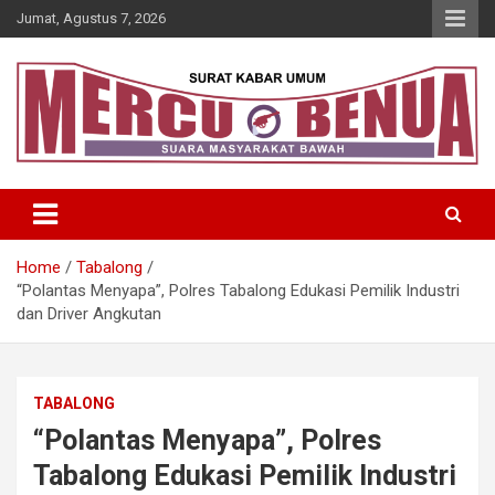
Skip
Jumat, Agustus 7, 2026
to
content
Suara Masyarakat Bawah
Mercu Benua
Home
Tabalong
“Polantas Menyapa”, Polres Tabalong Edukasi Pemilik Industri
dan Driver Angkutan
TABALONG
“Polantas Menyapa”, Polres
Tabalong Edukasi Pemilik Industri