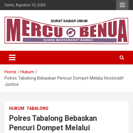
Skip
Senin, Agustus 10, 2026
to
content
Suara Masyarakat Bawah
Mercu Benua
Home
Hukum
Polres Tabalong Bebaskan Pencuri Dompet Melalui Restoratif
Justice
HUKUM
TABALONG
Polres Tabalong Bebaskan
Pencuri Dompet Melalui