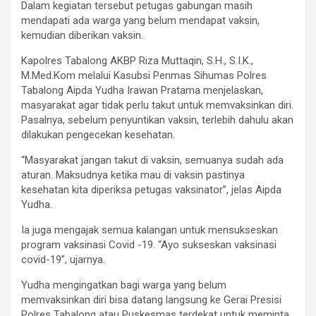
Dalam kegiatan tersebut petugas gabungan masih
mendapati ada warga yang belum mendapat vaksin,
kemudian diberikan vaksin.
Kapolres Tabalong AKBP Riza Muttaqin, S.H., S.I.K.,
M.Med.Kom melalui Kasubsi Penmas Sihumas Polres
Tabalong Aipda Yudha Irawan Pratama menjelaskan,
masyarakat agar tidak perlu takut untuk memvaksinkan diri.
Pasalnya, sebelum penyuntikan vaksin, terlebih dahulu akan
dilakukan pengecekan kesehatan.
“Masyarakat jangan takut di vaksin, semuanya sudah ada
aturan. Maksudnya ketika mau di vaksin pastinya
kesehatan kita diperiksa petugas vaksinator”, jelas Aipda
Yudha.
Ia juga mengajak semua kalangan untuk mensukseskan
program vaksinasi Covid -19. “Ayo sukseskan vaksinasi
covid-19”, ujarnya.
Yudha mengingatkan bagi warga yang belum
memvaksinkan diri bisa datang langsung ke Gerai Presisi
Polres Tabalong atau Puskesmas terdekat untuk meminta