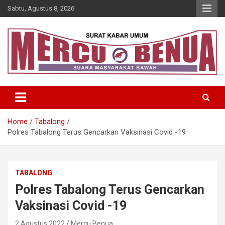
Skip
Sabtu, Agustus 8, 2026
to
content
Suara Masyarakat Bawah
Mercu Benua
Home
Tabalong
Polres Tabalong Terus Gencarkan Vaksinasi Covid -19
TABALONG
Polres Tabalong Terus Gencarkan
Vaksinasi Covid -19
2 Agustus 2022
Mercu Benua