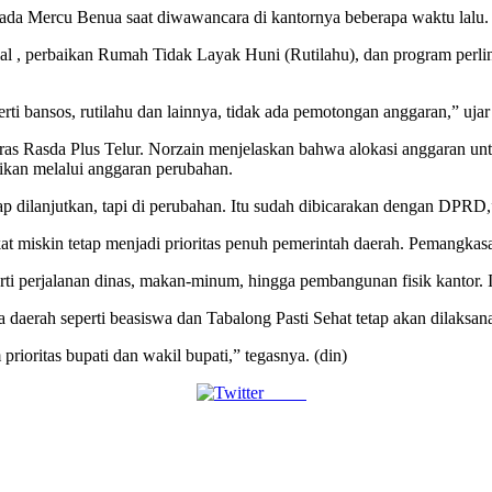
pada Mercu Benua saat diwawancara di kantornya beberapa waktu lalu.
ial , perbaikan Rumah Tidak Layak Huni (Rutilahu), dan program perli
ti bansos, rutilahu dan lainnya, tidak ada pemotongan anggaran,” ujar
as Rasda Plus Telur. Norzain menjelaskan bahwa alokasi anggaran un
sikan melalui anggaran perubahan.
ap dilanjutkan, tapi di perubahan. Itu sudah dibicarakan dengan DPRD,
miskin tetap menjadi prioritas penuh pemerintah daerah. Pemangkasan
erti perjalanan dinas, makan-minum, hingga pembangunan fisik kantor. I
a daerah seperti beasiswa dan Tabalong Pasti Sehat tetap akan dilaksa
prioritas bupati dan wakil bupati,” tegasnya. (din)
Tweet