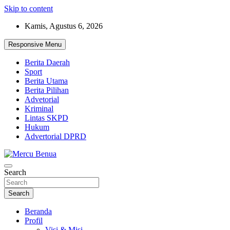
Skip to content
Kamis, Agustus 6, 2026
Responsive Menu
Berita Daerah
Sport
Berita Utama
Berita Pilihan
Advetorial
Kriminal
Lintas SKPD
Hukum
Advertorial DPRD
Suara Masyarakat Bawah
Search
Mercu Benua
Search
Beranda
Profil
Visi & Misi