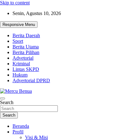
Skip to content
Senin, Agustus 10, 2026
Responsive Menu
Berita Daerah
Sport
Berita Utama
Berita Pilihan
Advetorial
Kriminal
Lintas SKPD
Hukum
Advertorial DPRD
Suara Masyarakat Bawah
Search
Mercu Benua
Search
Beranda
Profil
Visi & Misi