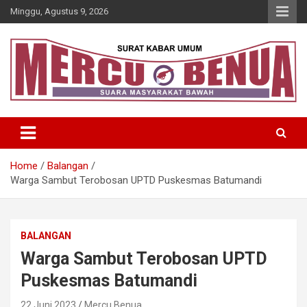
Skip
Minggu, Agustus 9, 2026
to
content
Suara Masyarakat Bawah
Mercu Benua
Home
Balangan
Warga Sambut Terobosan UPTD Puskesmas Batumandi
BALANGAN
Warga Sambut Terobosan UPTD
Puskesmas Batumandi
22 Juni 2023
Mercu Benua